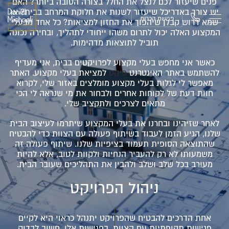
פנים שיעזור לכם לנצל את החלל בצורה הטובה ביותר? האם
יש צורך באדריכל שיעזור לשנות את חלוקת המרחב בבית? או
פגישת הכרות
שמא דרוש קבלן שיהפוך את החזון למציאות? כל אחד מבעלי
המקצוע האלה יכול לתרום משהו ייחודי לתהליך, ובחירה נכונה
תוביל לתוצאות מדהימות.
כאשר אני מחפש בעלי מקצוע לפרויקטים בבית, אני מעדיף
להשתמש באתר האינטרנט
פיקס
למציאת בעלי מקצוע. האתר
מאפשר לי לגלות בעלי מקצוע מומלצים באזור שלי, לקרוא
חוות דעת של לקוחות אחרים ולבחור את מי שנראה לי הכי
מתאים לצרכים ולתקציב שלי.
לאחר שזיהינו ובחרנו את בעלי המקצוע שיתרמו לעיצוב הבית
שלנו, הגיע הזמן לעבוד בשיתוף פעולה עם הצוות כדי להבטיח
שהתוצאה הסופית תעמוד בציפיות שלנו. שיתוף פעולה זה
משמעותו לא רק להעביר הנחיות ולקוות לטוב, אלא להיות
מעורב בכל שלב ושלב ולהבין את התהליכים שעובר הבית.
ניהול הפרויקט
אחת הדרכים להבטיח שהפרויקט יתנהל כראוי היא לקיים
פגישות תקופתיות עם הצוות. בפגישות אלו, חשוב לבדוק