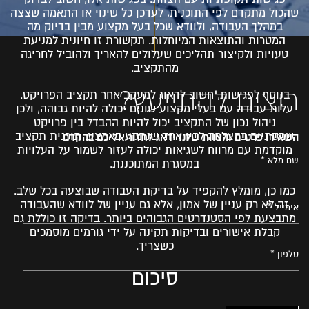
שהכול מתקדם לפי התוכנית, לעדכן כל שינוי או התאמה שצצה
במהלך העבודה, ולוודא שכל בעל מקצוע מבין בדיוק מה
המטרות והתוצאות המיוחלות. תקשורת זו חיונית למניעת
טעויות ולקיצור תהליכים שעלולים להאריך ולהוביל לחריגה
מהתקציב.
רוצים להתייעץ?
בנוסף לפגישות, חשוב לדאוג למעקב אחר תקציב הפרויקט.
עלות עבודה עם בעלי מקצוע שונים יכולה להיות גבוהה, ולכן
ניהול נכון של התקציב יכול להיות ההבדל בין פרויקט
שמסתיים בהצלחה לבין אחד שנתקע באמצע. תוכנית תקציב
השאירו פרטים והצוות שלנו ידאג לחזור אליכם בהקדם
מוקדמת עם מרווח לשגיאות יכולה לעזור לשמור על העלויות
במסגרת המתוכננת.
כמו כן, מומלץ להקפיד על בדיקת העבודה שבוצעה בכל שלב.
זה לא רק עניין של אמון, אלא גם עניין של לוודא שהעבודה
מתבצעת לפי הסטנדרטים הגבוהים ביותר. בדיקה זו כוללת גם
קבלת אישורים ובדיקות תקינה על ידי גורמים מוסמכים
כשצריך.
סיכום