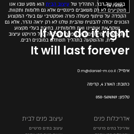
בסופו של דבר, התהליך של
עיצוב הבית
הוא מסע שבו אנו
משקיעים לא רק משאבים פיננסיים אלא גם חלומות ותקוות.
הקפדה על שיתוף פעולה פורה ואפקטיבי עם בעלי המקצוע
הנכונים יכולה להבטיח שהבית שלנו לא רק יראה נהדר, אלא גם
ישקף את אופיינו ואת חלומותינו. בחירת בעלי מקצוע
If you do it right
מקצועיים ומיומנים היא מפתח להצלחה בכל פרויקט עיצוב
בית, וההשקעה בתהליך תשתלם במובנים רבים.
It will last forever
אימייל:
D.m@daniel-m.co.il
כתובת:
האורג 4, קדימה
טלפון:
050-5696969
אדריכלות פנים
עיצוב פנים לבית
אדריכל בתים פרטיים
עיצוב בתים פרטיים