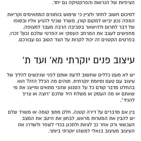
הציפיות של הנראות והפרקטיקה גם יחד.
לסיכום חשוב לחזור ולציין כי שימוש בנתונים המתאימים וקריאת
המפה נכון יביאו למקום קורן, משרד שכיף להגיע אליו ובסופו
של דבר לתרום ולהישאר בסביבה הרבה מעבר למצופה.
מחפשים לעצב את המרחב העסקי או הפרטי שלכם נכון? זכרו,
בפרטים הקטנים זה יכול לקרות על הצד הטוב גם עבורכם.
עיצוב פנים יוקרתי מא’ ועד ת’
יש לא מעט כללים שחשוב לדעת אותם לפני שניגשים להליך של
עיצוב עם טעם וסיומת יוקרתית. תוהים מה הכלל הזה? הוא
בהחלט מדבר קודם כל על הסגנון שהכי מתאים ומייצג את מי
שאתם או מה העסק או משלח היד שלכם “רוצה או צריך
להגיד”.
בין אם מדברים על דירה קטנה, חלק מתוך קומה או משרד שלם
יש להבין את המטרות מראש, לבחון את היטב את המצב
העכשווי ורק אחר כך לצאת ולתכנן בכדי לשפר ולשדרג את
העיצוב מעיצוב בנאלי למשהו יוקרתי ביותר.