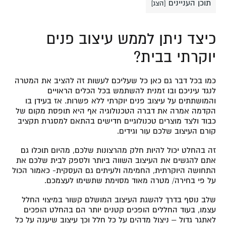
תוכן העניינים
[
הצג
]
כיצד ניתן לממש עיצוב פנים
יוקרתי בבית?
כמו בכל דבר גם כאן כל שעליכם לעשות זה להציב את המטרה
לנגד עיניכם ובו זמנית להשתמש בכל הכלים הראויים
והמושתתים על עיצוב פנים יוקרתי ללא פשרות. אז בעידן בו
הקדמה אמרה את דברה הטכנולוגיה אף היא תופסת מקום של
כבוד ולצד מוצרים טכנולוגיים חדישים בהתאם למסגרת תקציב
קורם העיצוב שלכם עור וגידים.
זה בהחלט יכול להיות חלק מהרצונות שלכם, מהיום תוכלו גם
אתם להגשים את העיצוב השווה ביותר ולספק לבית שלכם את
התחושה היוקרתית, החמימה ולעיתים גם העסקית- כאמור הכול
על פי בחירה/ מטרה מאוד מסוימת שתשימו לעצמכם.
שלב נוסף בדרך להשגת העיצוב המושלם קשור במיצוי החלל
עצמו, בעוד החללים הופכים קטנים יותר הם בהחלט הופכים
לאתגר גדול – ניצול מדהים על כל חלל וכך עיצוב שיענה על כל