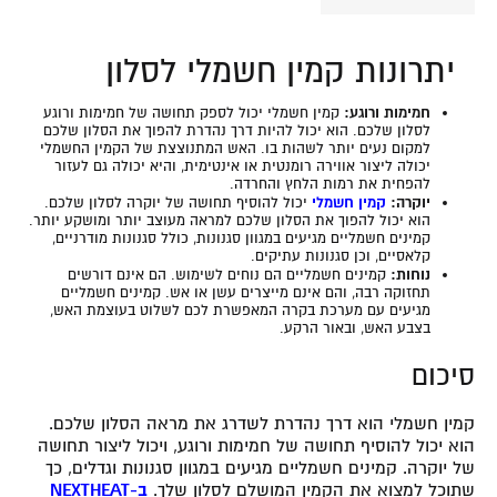
יתרונות קמין חשמלי לסלון
חמימות ורוגע:
קמין חשמלי יכול לספק תחושה של חמימות ורוגע
לסלון שלכם. הוא יכול להיות דרך נהדרת להפוך את הסלון שלכם
למקום נעים יותר לשהות בו. האש המתנוצצת של הקמין החשמלי
יכולה ליצור אווירה רומנטית או אינטימית, והיא יכולה גם לעזור
להפחית את רמות הלחץ והחרדה.
יוקרה:
קמין חשמלי
יכול להוסיף תחושה של יוקרה לסלון שלכם.
הוא יכול להפוך את הסלון שלכם למראה מעוצב יותר ומושקע יותר.
קמינים חשמליים מגיעים במגוון סגנונות, כולל סגנונות מודרניים,
קלאסיים, וכן סגנונות עתיקים.
נוחות:
קמינים חשמליים הם נוחים לשימוש. הם אינם דורשים
תחזוקה רבה, והם אינם מייצרים עשן או אש. קמינים חשמליים
מגיעים עם מערכת בקרה המאפשרת לכם לשלוט בעוצמת האש,
בצבע האש, ובאור הרקע.
סיכום
קמין חשמלי הוא דרך נהדרת לשדרג את מראה הסלון שלכם.
הוא יכול להוסיף תחושה של חמימות ורוגע, ויכול ליצור תחושה
של יוקרה. קמינים חשמליים מגיעים במגוון סגנונות וגדלים, כך
שתוכל למצוא את הקמין המושלם לסלון שלך.
ב-NEXTHEAT