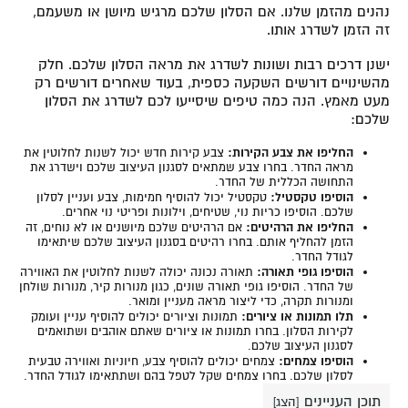
נהנים מהזמן שלנו. אם הסלון שלכם מרגיש מיושן או משעמם,
זה הזמן לשדרג אותו.
ישנן דרכים רבות ושונות לשדרג את מראה הסלון שלכם. חלק
מהשינויים דורשים השקעה כספית, בעוד שאחרים דורשים רק
מעט מאמץ. הנה כמה טיפים שיסייעו לכם לשדרג את הסלון
שלכם:
החליפו את צבע הקירות:
צבע קירות חדש יכול לשנות לחלוטין את
מראה החדר. בחרו צבע שמתאים לסגנון העיצוב שלכם וישדרג את
התחושה הכללית של החדר.
הוסיפו טקסטיל:
טקסטיל יכול להוסיף חמימות, צבע ועניין לסלון
שלכם. הוסיפו כריות נוי, שטיחים, וילונות ופריטי נוי אחרים.
החליפו את הרהיטים:
אם הרהיטים שלכם מיושנים או לא נוחים, זה
הזמן להחליף אותם. בחרו רהיטים בסגנון העיצוב שלכם שיתאימו
לגודל החדר.
הוסיפו גופי תאורה:
תאורה נכונה יכולה לשנות לחלוטין את האווירה
של החדר. הוסיפו גופי תאורה שונים, כגון מנורות קיר, מנורות שולחן
ומנורות תקרה, כדי ליצור מראה מעניין ומואר.
תלו תמונות או ציורים:
תמונות וציורים יכולים להוסיף עניין ועומק
לקירות הסלון. בחרו תמונות או ציורים שאתם אוהבים ושתואמים
לסגנון העיצוב שלכם.
הוסיפו צמחים:
צמחים יכולים להוסיף צבע, חיוניות ואווירה טבעית
לסלון שלכם. בחרו צמחים שקל לטפל בהם ושתתאימו לגודל החדר.
תוכן העניינים
[
הצג
]