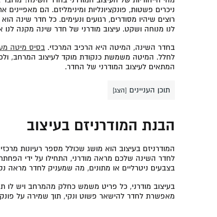
מהי הייחודיות של העיצוב המודרני בחדר השינה? מדובר
ניכרים פשטות, פונקציונליות ומינימליזם. הם מאפיינים 
רוצים שיהיו מסודרים, רגועים ונעימים. כל חדר שינה הוא
לנו מנוחה ושקט. עיצוב מודרני של חדר שינה מקנה לנו א
בחדר השינה, המיטה היא הרכיב המרכזי.
בסיס מיטה מע
לחלל. המיטה משמשת כנקודת מוקד לעיצוב המרחב, ולכן
המתאים לעיצוב המודרני של החדר.
תוכן העניינים
[
הצג
]
הבנת המודרניזם בעיצוב
המודרניזם בעיצוב הוא מושג שכולל מספר רעיונות מרכזי
לחדר השינה שלכם מראה מודרני, התחילו על ידי הפחתת
בצבעים ניטרליים או מתונים, מה שמעניק לחדר מראה נקי
בעיצוב מודרני, כל פריט משמש כחלק מהמרחב ויש לו תפ
מאפשרת לחדר להישאר פשוט ונקי, תוך שמירה על פונקצי