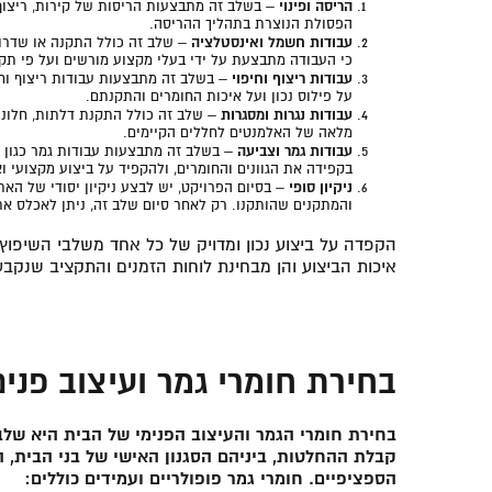
הריסה ופינוי
– בשלב זה מתבצעות הריסות של קירות, ריצוף, 
הפסולת הנוצרת בתהליך ההריסה.
עבודות חשמל ואינסטלציה
– שלב זה כולל התקנה או שדרוג
כי העבודה מתבצעת על ידי בעלי מקצוע מורשים ועל פי תקנ
עבודות ריצוף וחיפוי
– בשלב זה מתבצעות עבודות ריצוף וחי
על פילוס נכון ועל איכות החומרים והתקנתם.
עבודות נגרות ומסגרות
– שלב זה כולל התקנת דלתות, חלונות
מלאה של האלמנטים לחללים הקיימים.
עבודות גמר וצביעה
– בשלב זה מתבצעות עבודות גמר כגון צ
בקפידה את הגוונים והחומרים, ולהקפיד על ביצוע מקצועי וא
ניקיון סופי
– בסיום הפרויקט, יש לבצע ניקיון יסודי של האת
והמתקנים שהותקנו. רק לאחר סיום שלב זה, ניתן לאכלס א
הקפדה על ביצוע נכון ומדויק של כל אחד משלבי השיפוץ
איכות הביצוע והן מבחינת לוחות הזמנים והתקציב שנקב
בחירת חומרי גמר ועיצוב פנים
בחירת חומרי הגמר והעיצוב הפנימי של הבית היא של
קבלת ההחלטות, ביניהם הסגנון האישי של בני הבית,
הספציפיים. חומרי גמר פופולריים ועמידים כוללים: