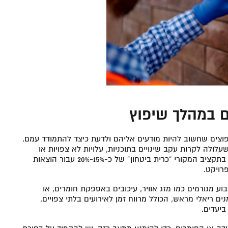
 במהלך שיפוץ
וצים שחשוב להיות מודעים אליהם ולדעת כיצד להתמודד עמם.
ולה לקרות עקב שינויים בתוכניות, עלויות לא צפויות או
בחירה בחומרים יקרים יותר. כדי למנוע זאת, חשוב לכלול בתקציב המקורי “כרית ביטחון” של כ-15%-20% עבור הוצאות
רויקט.
בוע מגורמים כמו מזג אוויר, עיכובים באספקת חומרים, או
מנים ריאלי מראש, הכולל מרווח זמן לאירועים בלתי צפויים,
ביעדים.