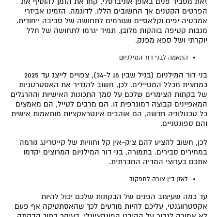
זאת מסביר פנים באופן אוניברסלי. קחו את הזמן להוסיף את
הפרטים הקטנים אך החשובים הללו. לדוגמה, הזמינו אביזרי
אמבטיה יפים וקלאסיים שגורמים לתחושה של סביבה ייחודית.
מגבות קטיפה בוהקות מלובן, תמיד יגרמו לתחושה של חלל
יוקרתי ושל ספא מפנק.
התאמה לבני דור המילניום
בני דור המילניום (בגיל שבין 18 ל-34), צפויים לייצג עד 2025
כמחצית מכלל המטיילים. לכן, חשוב להגדיר את האסטרטגיות
של בקתות הצימרים שלכם על סמך התכונות האישיות וההרגלים
המאפיינים קבוצה דמוגרפית זו. הם מרבים לטייל, הם מאמצים
כל טכנולוגיה חדשה, הם אוהבים אינטראקציות מותאמות אישית
והם ספונטניים.
לכן, חשוב להציע להם צ׳ק-אין קל וחוויות של קייטרינג גורמה
במחירים סבירים. בתמורה, בני דור המילניום המרוצים יקדמו
אתכם בערוצי המדיה החברתית.
לאזן בין צורה לתפקוד
עד כמה שעיצוב הפנים של הבקתות שלכם יכול להיות
אקסטרווגנטי, עליכם להיות מודעים לכך שהאסתטיקה אף פעם
לא אמורה לגבור על ההיבט הפונקציונלי, בעיקר בתוך הבקתה