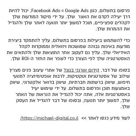
פרסום בתשלום, כגון Google Ads ו-Facebook Ads, יכול להיות
דרך יעילה לקדם את האצר שלך. על ידי מיקוד המודעות שלך
לקהלים ספציפיים, תוכל למשוך יותר תנועה לאתר שלך ולהגדיל
את ההמרות שלך.
כדי להשתמש ביעילות בפרסום בתשלום, עליך להתמקד ביצירת
מודעות באיכות גבוהה שמושכות ויזואלית וממוקדות לקהל
האידיאלי שלך. עליך גם לעקוב אחר התוצאות שלך ולהתאים את
האסטרטגיה שלך לפי הצורך כדי לשפר את החזר ה-ROI שלך.
בסופו של דבר,
קידום אורגני בגוגל
של אתרי עיצוב פנים מצריך
שילוב של אסטרטגיות וטקטיקות, לרבות אופטימיזציה למנועי
חיפוש, שיווק ברשתות חברתיות, שיווק בדואר אלקטרוני, שיווק
באמצעות תוכן ופרסום בתשלום. על ידי שימוש יעיל
באסטרטגיות אלה, אתה יכול להגדיל את הנראות של האתר
שלך, למשוך יותר תנועה, ובסופו של דבר להגדיל את העסק
שלך.
לעוד מידע כנסו לאתר >>
https://michael-digital.co.il/