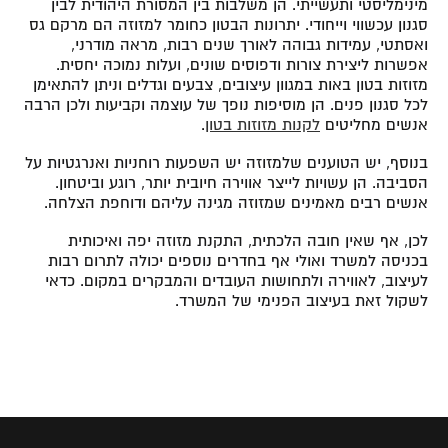
מינימליסטי ותעשייתי. הן משלבות בין המסורת היהודית לבין
סגנון עכשווי וייחודי. יתרונות הבטון כחומר למזוזה הם מרקם גס
ואסתטי, עמידות גבוהה לאורך שנים רבות, מראה מודרני,
אפשרות ליצירת צורות ודפוסים שונים, ועלות נמוכה יחסית.
מזוזות בטון באות במגוון עיצובים, צבעים וגדלים וניתן להתאימן
לכל סגנון פנים. הן מוסיפות נופך של עוצמה וקביעות ולכן הרבה
אנשים מחליטים
לקנות מזוזות בטון
.
בנוסף, יש הטוענים שלמזוזה יש השפעות רוחניות ואנרגטיות על
הסביבה. הן עשויות לייצר אווירה חיובית יותר, רוגע וביטחון.
אנשים רבים מאמינים שמזוזה מגינה עליהם ודוחפת הצלחה.
לכן, אף שאין חובה הלכתית, התקנת מזוזה יפה ואיכותית
בכניסה למשרד ואולי אף בחדרים נוספים יכולה לתרום רבות
לעיצוב, לאווירה ולתחושות העובדים והמבקרים במקום. כדאי
לשקול זאת בעיצוב הפנימי של המשרד.