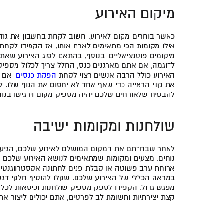
מיקום האירוע
כאשר בוחרים מקום לאירוע, חשוב לקחת בחשבון את גודל
אילו מקומות הכי מתאימים לארח אותו, אז הקפידו לק
מיקומים פוטנציאליים. בנוסף, בהתאם לסוג האירוע שא
לדוגמה, אם אתם מארגנים כנס, החלל צריך לכלול מספיק
האירוע כולל הרבה אנשים רצוי לקחת
הפקת כנסים
. אם 
את קווי הראייה כדי שאף אחד לא יחסום את הנוף שלו. 
להבטיח שלאורחים שלכם יהיה מספיק מקום וירגישו בנוח
שולחנות ומקומות ישיבה
לאחר שבחרתם את המקום המושלם לאירוע שלכם, הגיע ה
נוחים, מצעים ומקומות שמתאימים לנושא האירוע שלכם ח
ארוחת ערב פשוטה או קבלת פנים לחתונה אקסטרווגנטית
במראה הכללי של האירוע שלכם. שקלו להוסיף חלקי דגש כ
מפגש גדול, הקפידו לספק מספיק שולחנות וכיסאות לכל 
קצת יצירתיות ותשומת לב לפרטים, אתם יכולים ליצור את