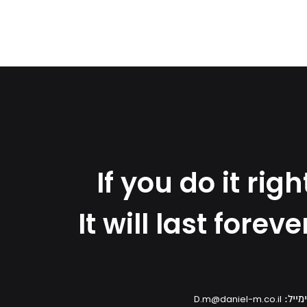
If you do it righ
It will last foreve
מייל:
D.m@daniel-m.co.il