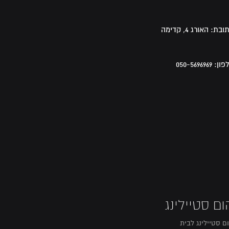
ובת:
האורג 4, קדימה
פון:
050-5696969
ום סטיילינג
ם סטיילינג לבית