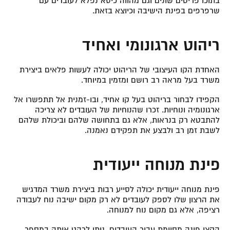
בתוכו פריטים שונים וגם מהווה כיסא נפלא לעובדים עם
שרפרפים בפינת הישיבה וכיוצא בזאת.
ריהוט ארגונומי ואחיד
האחדת הקו העיצובי של הריהוט יכולה לעשות פלאים ביצירת
משרד בעל מראה רב רושם ומזמין במיוחד.
הקפידו לבחור בריהוט בעל קו אחיד, ובו-זמנית אל תתפשרו אל
ארגונומיה ונוחיות. זכרו שהנוחיות של העובדים לא צריכה
להתבטא רק בנראות, אלא גם בתחושה שלהם וביכולת שלהם
לשבת זמן רב ולבצע את תפקידם נאמנה.
פינת מנוחה ייעודית
פינת מנוחה ייעודית יכולה לסייע רבות ביצירת משרד המדגיש
את הרצון שלו לספק לעובדים לא רק מקום ישיבה נוח לעבודה
רציפה, אלא גם מקום נוח למנוחה.
הקצו פינה מסוימת עבור העובדים, ניתן לרהט אותה במספר