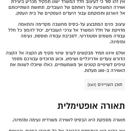
אין זהו סוד כי לעיצוב חלל המשרד ישנו תפקיד מכריע ביצירת
אווירה המשפיעה על רווחתם של העובדים, תחושת השתייכותם
אל הארגון ותפוקתם עבור היעדים העסקיים של בית העסק.
עיצוב פנים המתבצע על-בסיס מחשבה מקדימה והתאמה
מדויקת של חלל המשרד אל צרכי העובדים, יכול להפוך כל חלל
עבודה משמים וסטנדרטי, לסביבת עבודה תוססת, נעימה
ומזמינה.
אולם איננו תמיד מבקשים לערוך שינוי מקיף מן הקצה אל הקצה
הדורש צעדים אדריכליים ושיפוץ, וכאן מרוכזים עבורכם מספר
טיפים לשינויים קטנים אך משמעותיים, כאלו שיוכלו לשנות את
האווירה ב-180 מעלות.
תוכן העניינים
[
הצג
]
תאורה אופטימלית
תאורה מספקת היא הבסיס לאווירה משרדית נעימה ומזמינה.
אור טבעי הוא העדפתם הברורה של כל מעצבי הפנים, וראשית