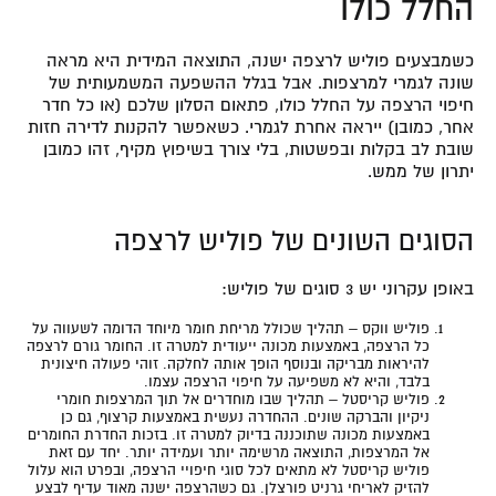
החלל כולו
כשמבצעים פוליש לרצפה ישנה, התוצאה המידית היא מראה
שונה לגמרי למרצפות. אבל בגלל ההשפעה המשמעותית של
חיפוי הרצפה על החלל כולו, פתאום הסלון שלכם (או כל חדר
אחר, כמובן) ייראה אחרת לגמרי. כשאפשר להקנות לדירה חזות
שובת לב בקלות ובפשטות, בלי צורך בשיפוץ מקיף, זהו כמובן
יתרון של ממש.
הסוגים השונים של פוליש לרצפה
באופן עקרוני יש 3 סוגים של פוליש:
פוליש ווקס
– תהליך שכולל מריחת חומר מיוחד הדומה לשעווה על
כל הרצפה, באמצעות מכונה ייעודית למטרה זו. החומר גורם לרצפה
להיראות מבריקה ובנוסף הופך אותה לחלקה. זוהי פעולה חיצונית
בלבד, והיא לא משפיעה על חיפוי הרצפה עצמו.
פוליש קריסטל
– תהליך שבו מוחדרים אל תוך המרצפות חומרי
ניקיון והברקה שונים. ההחדרה נעשית באמצעות קרצוף, גם כן
באמצעות מכונה שתוכננה בדיוק למטרה זו. בזכות החדרת החומרים
אל המרצפות, התוצאה מרשימה יותר ועמידה יותר. יחד עם זאת
פוליש קריסטל לא מתאים לכל סוגי חיפויי הרצפה, ובפרט הוא עלול
להזיק לאריחי גרניט פורצלן. גם כשהרצפה ישנה מאוד עדיף לבצע