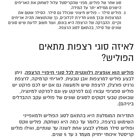
סוג אחר של פוליש, מפני שהקריסטל עלול לשחוק את האריחים
הישנים ממילא יתר על המידה.
פוליש סילר
– פוליש חיצוני שכולל גם סילר. הסילר אוטם את
המרצפות ובכך מונע חדירת לכלוכים, כך שהתוצאה תהיה אריחים
נקיים. ההברקה של הרצפה היא בונוס, ועוד חשוב לדעת שיש סוגים
שונים של סילר, בהתאם לסוג הרצפה.
לאיזה סוגי רצפות מתאים
הפוליש?
פוליש הוא אופציה רלוונטית לכל סוגי חיפויי הרצפה
. ניתן
לבצע פוליש למרצפות אבן טבעית, לאריחי קרמיקה, לרצפת
גרניט פורצלן, לרצפת שיש ולמעשה גם אם יש לכם פרקט יש
פוליש ספציפי עבורו (גם לפרקט עץ וגם לפרקט למינציה,
שבאופן טבעי זקוקים לסוגים שונים של פוליש עקב ההבדלים
ביניהם).
התדירות המומלצת היא בהתאם לסוג הפוליש ולמאפייני
השימוש ברצפה, כלומר עד כמה היא נשחקת. פוליש ווקס
ופוליש סילר מומלץ לבצע אחת לשנה עד שנתיים, ואילו פוליש
קריסטל איכותי יחזיק מעמד 3 עד 5 שנים.