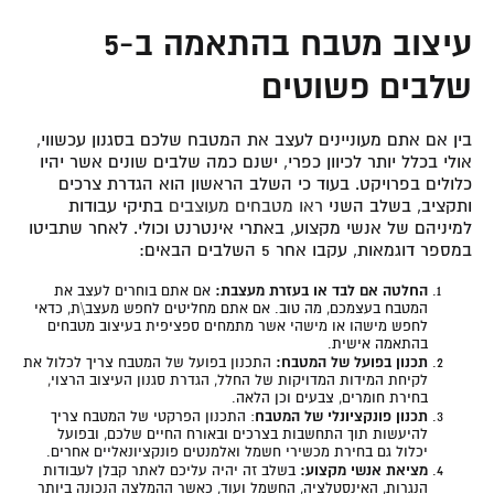
עיצוב מטבח בהתאמה ב-5
שלבים פשוטים
בין אם אתם מעוניינים לעצב את המטבח שלכם בסגנון עכשווי,
אולי בכלל יותר לכיוון כפרי, ישנם כמה שלבים שונים אשר יהיו
כלולים בפרויקט. בעוד כי השלב הראשון הוא הגדרת צרכים
ותקציב, בשלב השני
ראו מטבחים מעוצבים
בתיקי עבודות
למיניהם של אנשי מקצוע, באתרי אינטרנט וכולי. לאחר שתביטו
במספר דוגמאות, עקבו אחר 5 השלבים הבאים:
החלטה אם לבד או בעזרת מעצבת:
אם אתם בוחרים לעצב את
המטבח בעצמכם, מה טוב. אם אתם מחליטים לחפש מעצב\ת, כדאי
לחפש מישהו או מישהי אשר מתמחים ספציפית בעיצוב מטבחים
בהתאמה אישית.
תכנון בפועל של המטבח:
התכנון בפועל של המטבח צריך לכלול את
לקיחת המידות המדויקות של החלל, הגדרת סגנון העיצוב הרצוי,
בחירת חומרים, צבעים וכן הלאה.
תכנון פונקציונלי של המטבח
: התכנון הפרקטי של המטבח צריך
להיעשות תוך התחשבות בצרכים ובאורח החיים שלכם, ובפועל
יכלול גם בחירת מכשירי חשמל ואלמנטים פונקציונאליים אחרים.
מציאת אנשי מקצוע:
בשלב זה יהיה עליכם לאתר קבלן לעבודות
הנגרות, האינסטלציה, החשמל ועוד, כאשר ההמלצה הנכונה ביותר