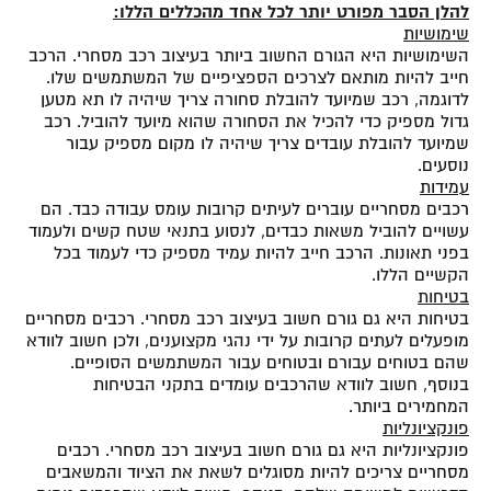
להלן הסבר מפורט יותר לכל אחד מהכללים הללו:
שימושיות
השימושיות היא הגורם החשוב ביותר בעיצוב רכב מסחרי. הרכב
חייב להיות מותאם לצרכים הספציפיים של המשתמשים שלו.
לדוגמה, רכב שמיועד להובלת סחורה צריך שיהיה לו תא מטען
גדול מספיק כדי להכיל את הסחורה שהוא מיועד להוביל. רכב
שמיועד להובלת עובדים צריך שיהיה לו מקום מספיק עבור
נוסעים.
עמידות
רכבים מסחריים עוברים לעיתים קרובות עומס עבודה כבד. הם
עשויים להוביל משאות כבדים, לנסוע בתנאי שטח קשים ולעמוד
בפני תאונות. הרכב חייב להיות עמיד מספיק כדי לעמוד בכל
הקשיים הללו.
בטיחות
בטיחות היא גם גורם חשוב בעיצוב רכב מסחרי. רכבים מסחריים
מופעלים לעתים קרובות על ידי נהגי מקצוענים, ולכן חשוב לוודא
שהם בטוחים עבורם ובטוחים עבור המשתמשים הסופיים.
בנוסף, חשוב לוודא שהרכבים עומדים בתקני הבטיחות
המחמירים ביותר.
פונקציונליות
פונקציונליות היא גם גורם חשוב בעיצוב רכב מסחרי. רכבים
מסחריים צריכים להיות מסוגלים לשאת את הציוד והמשאבים