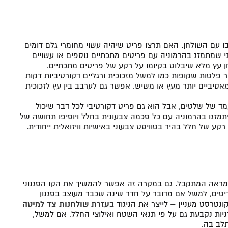
ו עם השולחן. האם תרצו פריט שיהיה עשוי מחומרי גלם דומים
י שמתמזג בהרמוניה עם פריטים מתכתיים נוספים או עשויים
 עץ מלא שיבלוט בקיומו על רקע של פריטים מתכתיים.
 פלטות שקופות כמו למשל מזכוכית ורגליים דקורטיביות דקות
אסיביים יותר מעץ או משיש. אפשר גם לערבב בין עץ לזכוכית
ד של שלטים, אבל הוא גם פריט דקורטיבי לכל דבר שיכול
יתמזגו בהרמוניה עם כל סכמה צבעונית בחלל ויוסיפו תחושה של
רקע של חלל בהיר בטוויסט צבעוני באישיות וויזואלית ייחודית.
מראה המתקבל. גם במקרה זה אפשר להמשיך את הקו הסגנוני
יטים, למשל אם מדובר על חדר שינה שכבר מעוצב בסגנון
ונטרסט מעניין – לייצר את הניגוד
בעזרת שולחנות צד למיטה
רניות נקבעת גם על פי תנאי השטח ואילוצי החלל, אם למשל,
תלב בה.