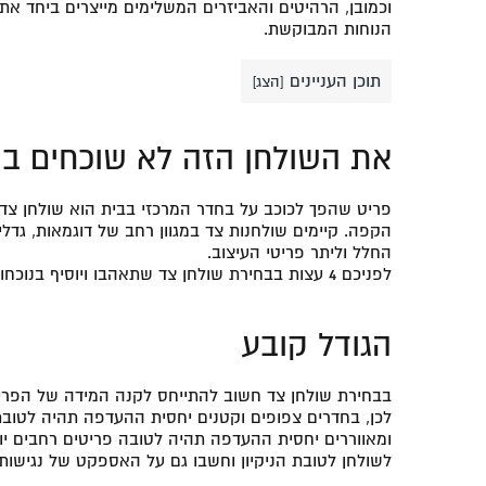
וכמובן, הרהיטים והאביזרים המשלימים מייצרים ביחד 
הנוחות המבוקשת.
תוכן העניינים
[
הצג
]
את השולחן הזה לא שוכחים ב
פריט שהפך לכוכב על בחדר המרכזי בבית הוא שולחן צד,
הקפה. קיימים שולחנות צד במגוון רחב של דוגמאות, גדל
החלל וליתר פריטי העיצוב.
לפניכם 4 עצות בבחירת שולחן צד שתאהבו ויוסיף בנוכחותו לסלון שלכם:
הגודל קובע
בבחירת שולחן צד חשוב להתייחס לקנה המידה של הפריט
לכן, בחדרים צפופים וקטנים יחסית ההעדפה תהיה לטובת פ
ומאווררים יחסית ההעדפה תהיה לטובה פריטים רחבים יות
לשולחן לטובת הניקיון וחשבו גם על האספקט של נגישות