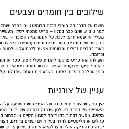
שילובים בין חומרים וצבעים
חשבו על הדרך בה חומרי הגלם הדומיננטיים בחדר ישתלב
לפריטים שישנם כבר בסלון – פריט מתכתי לסלון תעשיית
מפליז או שמא תרצו ללכת על אסטרטגיה הפוכה – שולחן
בהקשר של חומרים, בחדרים צפופים ועמוסים כדאי לבחור
בעוד בחדרים גדולים ומרווחים אפשר ללכת על שולחנות מ
וכדומה.
השולחן הוא פריט פרקטי להנחת ספלי קפה, ספר או מעמ
להוסיף נגיעה צבעונית. אפשר לבחור גוונים ניטראליים ש
רוגע או לבחור פריט ססגוני בצבעוניות נועזת שתבלוט על 
עניין של צורניות
אין ספק שלצורניות ולמבנה של הפריט יש השפעה על ה
האופייני של החדר בשולחן שדומה במבנה שלו ליתר הפר
מסוים, אפשר לבחור בקו דומה לסגנון הקיים או לבחור בק
עגולים או אליפטיים לחדר בעל קווים ישרים ברורים. הצו
ישנה פינה ריקה אולי תרצו למלא אותה בשולחן צד שיש