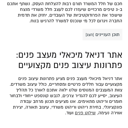
חכם של חלל המשרד תורם רבות להצלחת העסק. נשתף אתכם
ב-3 טיפים מרכזיים שיעזרו לכם לעצב חלל משרדי מנצח
שישפר את הפרודוקטיביות של העובדים, יחזק את תדמית
החברה ויגרום לכל מי שנכנס למשרד להרגיש בנוח.
תוכן העניינים
[
הצג
]
אתר דניאל מיכאלי מעצב פנים:
פתרונות עיצוב פנים מקצועיים
אתר
דניאל מיכאלי מעצב פנים
מציע פתרונות עיצוב פנים
מקצועיים עבור חללים פרטיים ומסחריים, כולל עיצוב משרדים.
צוות המעצבים המנוסים שלנו ילווה אתכם לאורך כל תהליך
העיצוב, יסייע לכם להגדיר צרכים, לגבש קונספט ייחודי ולבחור
חומרים וריהוט מתאימים. אנו מציעים תכנון מרחב עבודה
פונקציונלי, בחירת ריהוט וריהוט משרדי, עיצוב תאורה, יצירת
אווירה נעימה,
שילוט פנים
ועוד.