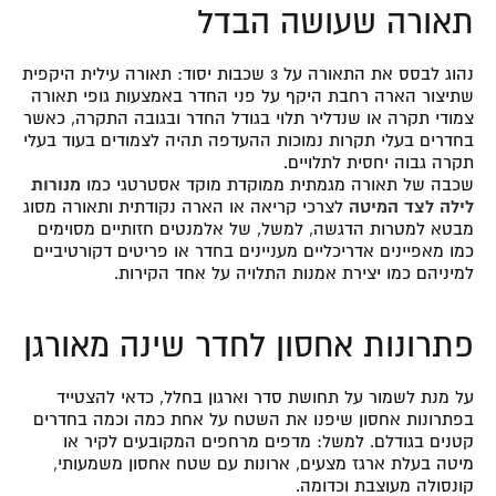
תאורה שעושה הבדל
נהוג לבסס את התאורה על 3 שכבות יסוד: תאורה עילית היקפית
שתיצור הארה רחבת היקף על פני החדר באמצעות גופי תאורה
צמודי תקרה או שנדליר תלוי בגודל החדר ובגובה התקרה, כאשר
בחדרים בעלי תקרות נמוכות ההעדפה תהיה לצמודים בעוד בעלי
תקרה גבוה יחסית לתלויים.
שכבה של תאורה מגמתית ממוקדת מוקד אסטרטגי כמו
מנורות
לילה לצד המיטה
לצרכי קריאה או הארה נקודתית ותאורה מסוג
מבטא למטרות הדגשה, למשל, של אלמנטים חזותיים מסוימים
כמו מאפיינים אדריכליים מעניינים בחדר או פריטים דקורטיביים
למיניהם כמו יצירת אמנות התלויה על אחד הקירות.
פתרונות אחסון לחדר שינה מאורגן
על מנת לשמור על תחושת סדר וארגון בחלל, כדאי להצטייד
בפתרונות אחסון שיפנו את השטח על אחת כמה וכמה בחדרים
קטנים בגודלם. למשל: מדפים מרחפים המקובעים לקיר או
מיטה בעלת ארגז מצעים, ארונות עם שטח אחסון משמעותי,
קונסולה מעוצבת וכדומה.