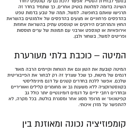
בנוסף לבחירת הסטייל אפשר ללכת גם על קונספט לחדר
השינה בדומה למלונות בוטיק אחרים, כך שתמיד בחדר זה
תרגישו שאתם בחופשה. למשל, תמה של טבע בדמות טפט
בהדפסים פרחוניים או מצעים בהדפסים של אלמנטים בהשראת
החוץ והמרחבים הירוקים או קונספט עתיק בהשראת אחוזות
אירופאיות או קונספט אורבני עם תמונות של ערים תוססות
ופריטים למשל, בשחור ולבן.
המיטה – כוכבת בלתי מעורערת
המיטה קובעת את הטון וגם את הנוחות וקיימים הרבה מאוד
דגמים של מיטות, כך שכל שצריך זה רק לבחור את הפייבוריטית
שלכם. אפשר ללכת בחדרים קטנים על דגם מינימליסטי
בקונסטרוקציה ללא משענת גב או מחומרים קלילים ואווריריים
ובחדרים רחבי ידיים על דגמים דומיננטיים יותר כולל גב
קפיטונאז’ או מרופד מסוג אחר ומסגרת בולטת. בכל מקרה, לא
להתפשר על מזרן איכותי.
קומפוזיציה נכונה ומאוזנת בין