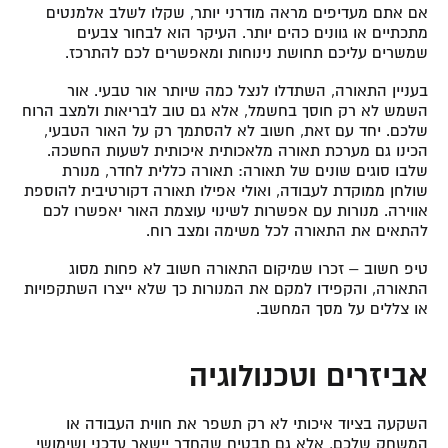
אם אתם מעדיפים מראה מודרני יותר, שקלו לשלב אלמנטים
מתכתיים או גוונים כהים יותר. העיקר הוא לבחור צבעים
שמשרים עליכם תחושת נינוחות ומאפשרים לכם להתרכז.
בעניין התאורה, השתדלו לנצל כמה שיותר אור טבעי. אור
השמש לא רק חוסך בחשמל, אלא גם טוב לבריאות ולמצב הרוח
שלכם. יחד עם זאת, חשוב לא להסתמך רק על האור הטבעי,
הכינו גם מערכת תאורה מלאכותית איכותית לשעות החשכה.
שלבו סוגים שונים של תאורה: תאורה כללית לחדר, מנורת
שולחן ממוקדת לעבודה, ואולי אפילו תאורה דקורטיבית להוספת
אווירה. מנורות עם אפשרות לשינוי עוצמת האור יאפשרו לכם
להתאים את התאורה לכל משימה ומצב רוח.
טיפ חשוב – זכרו שמיקום התאורה חשוב לא פחות מסוג
התאורה, והקפידו למקם את המנורות כך שלא ייצרו השתקפויות
או צללים על מסך המחשב.
אביזרים וטכנולוגיה
השקעה בציוד איכותי לא רק תשפר את חווית העבודה או
המשחק שלכם, אלא גם תבטיח שהחדר יישאר עדכני ושימושי