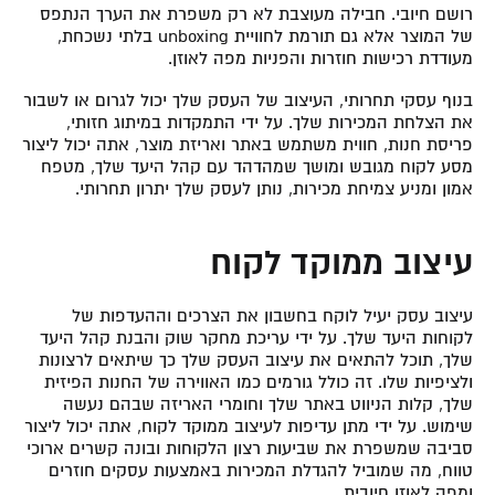
רושם חיובי. חבילה מעוצבת לא רק משפרת את הערך הנתפס
של המוצר אלא גם תורמת לחוויית unboxing בלתי נשכחת,
מעודדת רכישות חוזרות והפניות מפה לאוזן.
בנוף עסקי תחרותי, העיצוב של העסק שלך יכול לגרום או לשבור
את הצלחת המכירות שלך. על ידי התמקדות במיתוג חזותי,
פריסת חנות, חווית משתמש באתר ואריזת מוצר, אתה יכול ליצור
מסע לקוח מגובש ומושך שמהדהד עם קהל היעד שלך, מטפח
אמון ומניע צמיחת מכירות, נותן לעסק שלך יתרון תחרותי.
עיצוב ממוקד לקוח
עיצוב עסק יעיל לוקח בחשבון את הצרכים וההעדפות של
לקוחות היעד שלך. על ידי עריכת מחקר שוק והבנת קהל היעד
שלך, תוכל להתאים את עיצוב העסק שלך כך שיתאים לרצונות
ולציפיות שלו. זה כולל גורמים כמו האווירה של החנות הפיזית
שלך, קלות הניווט באתר שלך וחומרי האריזה שבהם נעשה
שימוש. על ידי מתן עדיפות לעיצוב ממוקד לקוח, אתה יכול ליצור
סביבה שמשפרת את שביעות רצון הלקוחות ובונה קשרים ארוכי
טווח, מה שמוביל להגדלת המכירות באמצעות עסקים חוזרים
ומפה לאוזן חיובית.