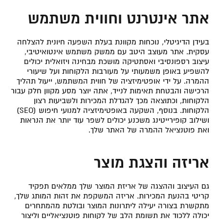
אתר אינטרנט וחווית משתמש
בעידן הדיגיטלי, נוכחות מקוונת בעלת השפעה חיונית להצלחה
עסקית. אתר מעוצב היטב עם ממשק משתמש אינטואיטיבי,
עיצוב רספונסיבי ואסתטיקה מושכת מבחינה ויזואלית יכולים
להשפיע באופן משמעותי על מעורבות הלקוחות ועל שיעורי
ההמרה. על ידי אופטימיזציה של חווית המשתמש, ייעול תהליך
הרכישה והבטחת תאימות לנייד, אתה יוצר מסע מקוון חלק עבור
הלקוחות, וכתוצאה מכך להגדלת המכירות ולשביעות רצון
הלקוחות. בנוסף, השקעה באופטימיזציה למנועי חיפוש (SEO)
ושילוב קופירייטינג משכנע יכולים לשפר עוד יותר את הנראות
ואת פוטנציאל ההמרה של האתר שלך.
אריזה והצגת מוצר
גם העיצוב וההצגה של אריזת המוצר שלך ממלאים תפקיד
קריטי בהנעת המכירות. אריזה המשקפת את זהות המותג שלך,
מתקשרת בצורה יעילה ליתרונות המוצר ובולטת מהמתחרים
יכולה ללכוד את תשומת הלב של לקוחות פוטנציאליים וליצור