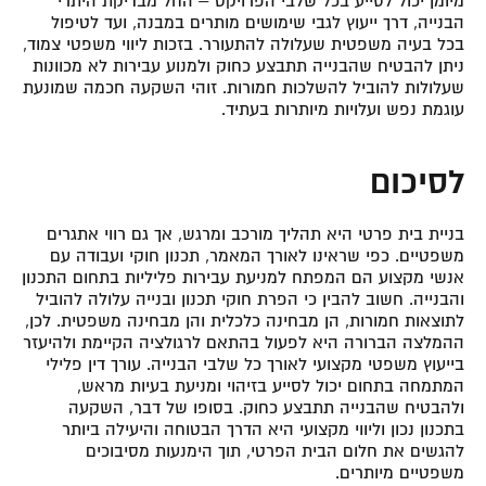
מיומן יכול לסייע בכל שלבי הפרויקט – החל מבדיקת היתרי
הבנייה, דרך ייעוץ לגבי שימושים מותרים במבנה, ועד לטיפול
בכל בעיה משפטית שעלולה להתעורר. בזכות ליווי משפטי צמוד,
ניתן להבטיח שהבנייה תתבצע כחוק ולמנוע עבירות לא מכוונות
שעלולות להוביל להשלכות חמורות. זוהי השקעה חכמה שמונעת
עוגמת נפש ועלויות מיותרות בעתיד.
לסיכום
בניית בית פרטי היא תהליך מורכב ומרגש, אך גם רווי אתגרים
משפטיים. כפי שראינו לאורך המאמר, תכנון חוקי ועבודה עם
אנשי מקצוע הם המפתח למניעת עבירות פליליות בתחום התכנון
והבנייה. חשוב להבין כי הפרת חוקי תכנון ובנייה עלולה להוביל
לתוצאות חמורות, הן מבחינה כלכלית והן מבחינה משפטית. לכן,
ההמלצה הברורה היא לפעול בהתאם לרגולציה הקיימת ולהיעזר
בייעוץ משפטי מקצועי לאורך כל שלבי הבנייה. עורך דין פלילי
המתמחה בתחום יכול לסייע בזיהוי ומניעת בעיות מראש,
ולהבטיח שהבנייה תתבצע כחוק. בסופו של דבר, השקעה
בתכנון נכון וליווי מקצועי היא הדרך הבטוחה והיעילה ביותר
להגשים את חלום הבית הפרטי, תוך הימנעות מסיבוכים
משפטיים מיותרים.