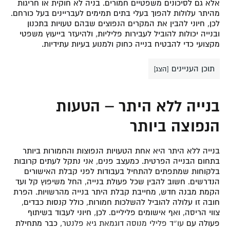
אלא גם לסיכונים משפטיים חמורים. בניה לא חוקית או חריגות
מהיתר עלולות להפוך בעלי בתים תמימים לעבריינים בעל כורחם.
לכן, חיוני להבין את המקרים הנפוצים שבהם טעויות בתכנון
ובנייה יכולות להוביל לעבירות פליליות, ולהיעזר בייעוץ משפטי
מקצועי כדי להבטיח בנייה כחוק ולמנוע בעיות עתידיות.
תוכן העניינים
[
הצג
]
בנייה ללא היתר – הטעות
הנפוצה ביותר
בנייה ללא היתר היא אחת הטעויות הנפוצות והחמורות ביותר
בתחום הבנייה הפרטית. כמעצב פנים, אני נתקל לעתים קרובות
בלקוחות שמתפתים להתחיל בעבודות לפני קבלת האישורים
הנדרשים. חשוב להבין שכל פעולת בנייה, החל משיפוץ קל ועד
הקמת מבנה חדש, מחייבת קבלת היתר בנייה מהרשויות. הפרת
חובה זו עלולה להוביל להשלכות חמורות, כולל קנסות כבדים,
צווי הריסה, ואף אישומים פליליים. לכן, חיוני לעבוד בשיתוף
פעולה עם
עו״ד פלילי מנוסה דוגמאת גיא פלנטר
,
כבר מתחילת