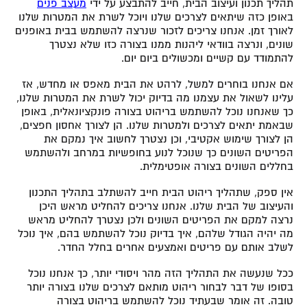
תהליך תכנון ועיצוב הבית, חייב להתבצע על ידי
מעצב פנים
באופן כזה שיתאים לצרכים שלנו ויוכל לשרת את המטרות שלנו
לאורך זמן. אנחנו צריכים לזכור שנרצה להשתמש בבית באופנים
שונים, ונרצה בוודאי ליהנות ממנו בצורה כזו שלא נצטרך
להתמודד עם קשיים ומכשולים ביום יום.
אם אנחנו בוחרים למשל, לרהט את הבית מאפס או מחדש, אז
עלינו לשאול את עצמנו מה בדיוק יכול לשרת את המטרות שלנו,
כך שאנחנו נוכל להשתמש בריהוט בצורה פונקציונאלית, באופן
שבאמת יתאים לצרכים ולמטרות שלנו. הן לצורך אחסון חפצים,
הן לצורך שימוש אקטיבי, וכן נצטרך לחשוב איך נמקם את
הפריטים השונים כך שנוכל לנוע בחופשיות במרחב ולהשתמש
בחללים השונים בצורה אופטימלית.
אין ספק, שתהליך ריהוט הבית חייב להשתלב בתהליך התכנון
והעיצוב של הבית שלנו. אנחנו צריכים להחליט מראש היכן
נרצה למקם את הפריטים השונים ולכן נצטרך להחליט מראש
מה יהיה הגודל שלהם, איך בדיוק נוכל להשתמש בהם, איך נוכל
לשלב אותם עם פריטים ואמצעים אחרים בחלל החדר.
ככל שנעשה את התהליך הזה מהר ויסודי יותר, כך אנחנו נוכל
בסופו של דבר לבחור ריהוט מותאם לצרכים שלנו בצורה יותר
טובה. זה אומר שבעתיד נוכל להשתמש בריהוט בצורה